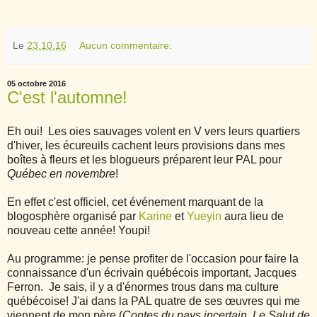
Le
23.10.16
Aucun commentaire:
05 octobre 2016
C'est l'automne!
Eh oui! Les oies sauvages volent en V vers leurs quartiers
d'hiver, les écureuils cachent leurs provisions dans mes
boîtes à fleurs et les blogueurs préparent leur PAL pour
Québec en novembre
!
En effet c'est officiel, cet événement marquant de la
blogosphère organisé par
Karine
et
Yueyin
aura lieu de
nouveau cette année! Youpi!
Au programme: je pense profiter de l'occasion pour faire la
connaissance d'un écrivain québécois important, Jacques
Ferron. Je sais, il y a d'énormes trous dans ma culture
québécoise! J'ai dans la PAL quatre de ses œuvres qui me
viennent de mon père (
Contes du pays incertain
,
Le Salut de