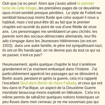
Ouh que j'ai eu peur! Alors que j'avais adoré
le premier
tome de cette trilogie
, les premières pages de ce deuxième
opus m'ont semblé presque pénibles. Le style de Follett me
semblait beaucoup moins fluide que celui auquel il nous a
habitué, mais c'est peut-être dû au fait que le premier
chapitre est raconté du point de vue d'une fillette de onze
ans. Les personnages me semblaient un peu clichés: les
parents sont des sociaux-démocrates allemands, leur fils
ado s'engage dans les Jeunesses hitlériennes (on est en
1933); dans une autre famille, le père est sympathisant nazi,
ils ont un fils handicapé, on ne devine pas du tout ce qui va
se passer, n'est-ce pas?
Heureusement, après quelque chapitre le tout s'améliore
grandement et j'ai vraiment embarqué dans l'histoire. J'ai
particulièrement apprécié les passages qui se déroulent à
Berlin avant, pendant et après la guerre, cela m'a rappelé
l'excellent
Seul dans Berlin
de Hans Fallada
, et ceux qui ont
lieu dans le Pacifique, un aspect de la Deuxième Guerre
mondiale beaucoup moins exploité en littérature. Cela m'a
même permis de rafraîchir quelques notions historiques un
peu floues dans mon cerveau: je ne me souvenais pas qui