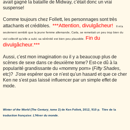
avait gagné la bataille de Midway, c'était donc un vrai
suspense!
Comme toujours chez Follett, les personnages sont très
***Attention, divulgâcheur!
attachants et crédibles.
Il m'a
seulement semblé que la jeune femme allemande, Carla, se remettait un peu trop bien du
Fin du
viol collectif qu'elle a subi; sa sérénité est bien peu plausible.
divulgâcheur.***
Aussi, c'est mon imagination ou il y a beaucoup plus de
scènes de sexe dans ce deuxième tome? Est-ce dû à la
popularité grandissante du «mommy porn» (
Fifty Shades
,
etc)? J'ose espérer que ce n'est qu'un hasard et que ce cher
Ken ne s'est pas laissé influencer par un simple effet de
mode.
Winter of the World
(
The Century
, tome 2) de Ken Follett, 2012, 910 p. Titre de la
traduction française:
L'Hiver du monde
.